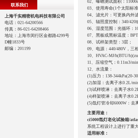
02、曝晒测试面积：11000cm2
联系我们
03、使用寿命(1个太阳标准
04、滤光片：可更换内外
上海千实精密机电科技有限公司
05、辐照度控制：340/4
电话：021-64200566
06、湿度范围：光循环：10
传真：86-021-64208466
07、黑板或黑标温度：BPT40-
地址：上海市闵行区金都路4299号
D幢1833号
08、试样架类型：3层；
邮编：201199
09、电源：440/480V，三相
10、HVAC-MJ/h(BTU/h)(z
11、压缩空气：0.11m3/min(
12、水流量：
(1)压力：138-344kPa(20-30
(2)加湿：去离子水0.2L/mi
(3)试样喷淋：去离子水0.2L
(4)样架喷淋：去离子水0.2L
(5)氙灯管冷却6000W：去离
主要用途：
ci5000氙灯老化试验箱/at
系统工程设计上进行了重
适用标准：