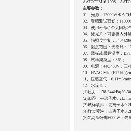
AATCCTM16-1998、AAT
主要参数：
01、光源：12000W水冷
02、曝晒测试面积：11000cm2
03、使用寿命(1个太阳标准
04、滤光片：可更换内外
05、辐照度控制：340/4
06、湿度范围：光循环：10
07、黑板或黑标温度：BPT40-
08、试样架类型：3层；
09、电源：440/480V，三相
10、HVAC-MJ/h(BTU/h)(z
11、压缩空气：0.11m3/min(
12、水流量：
(1)压力：138-344kPa(20-30
(2)加湿：去离子水0.2L/mi
(3)试样喷淋：去离子水0.2L
(4)样架喷淋：去离子水0.2L
(5)氙灯管冷却6000W：去离