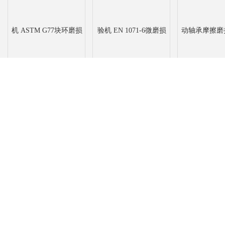
多功能摩擦磨损试验机
陶瓷涂层微观磨耗试验机
轴承耐久性测
ASTM G77块环磨损
EN 1071-6微磨损
轴承摩擦磨
共 2959 条记录，当前 1 / 148 页 首页 上一页
下一页
限公司
量测试仪,防护服垂直阻燃性测试仪