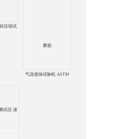
3扭转压缩试
粘着磨损
气流侵蚀试验机 ASTM
G76固体颗粒冲击磨损