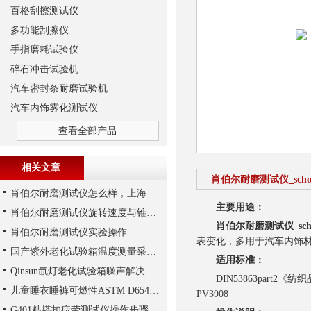
百格刮擦测试仪
多功能刮擦仪
手指磨耗试验仪
碎石冲击试验机
汽车密封条耐磨试验机
汽车内饰雾化测试仪
查看全部产品
相关文章
肖伯尔耐磨测试仪_sch
肖伯尔耐磨测试仪怎么样，上海千实的T106不错
主要用途：
肖伯尔耐磨测试仪旋转速度与锥角要求
肖伯尔耐磨测试仪_sch
肖伯尔耐磨测试仪实验操作
表变化，多用于汽车内饰
国产紫外老化试验箱温度测量采用PT100高精度传感器
适用标准：
Qinsun氙灯老化试验箱噪声解决办法
DIN53863part2《纺织品
儿童睡衣睡裤可燃性ASTM D6545测试
PV3908
G401粘搭扣疲劳测试仪操作步骤