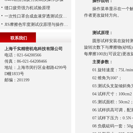
操作说明：
缝口疲劳强力机试验原理
操作菜单显示在一个触摸
作者更改旋转方向。
一次性口罩合成血液穿透测试仪试验步骤
JIS摩擦色牢度测试仪原理与操作步骤
测试原理：
联系我们
圆形试样安装在旋转测试
旋转次数下与摩擦物(砂纸
上海千实精密机电科技有限公司
每摩擦100次(可设定)
电话：021-64200566
传真：86-021-64208466
主要参数：
地址：上海市闵行区金都路4299号
01.旋转速度：75L/mi
D幢1833号
02.锥角为166°；
邮编：201199
03.测试头支架倾斜角为
04.试样尺寸：100cm2
05.测试面积：50cm2
06.试样拱高可调，配测
07.试样下压力：0.5N
08.负载砝码一套：50g，10