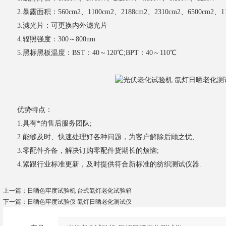
2.暴露面积：560cm2、1100cm2、2188cm2、2310cm2、6500cm2、11
3.滤光片：可更换内外滤光片
4.辐照强度：300～800nm
5.黑标黑板温度：BST：40～120℃;BPT：40～110℃
优势特点：
1.具有*的售后服务团队;
2.能够及时、快速处理好各种问题，为客户解除后顾之忧;
3.零配件齐备，解决订购零配件货期长的烦恼;
4.紧跟行业标准更新，及时提供符合新标准的纺织测试仪器.
上一篇：
日晒色牢度试验机 台式氙灯老化试验箱
下一篇：
日晒色牢度试验仪 氙灯日晒老化测试仪