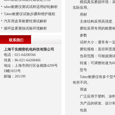
模拟真实磨损环境：采用
taber耐磨仪测试试样适用砂轮解析
实际应用。
Taber耐磨仪试验步骤和维护规程
用材
汽车用皮革耐磨性测试解析
主体结构采用高强度、耐
循环盐雾腐蚀试验环境解析
磨轮采用专用的耐磨材料
参数
联系我们
试样大小：通常有一定的
磨轮规格：直径和宽度
上海千实精密机电科技有限公司
电话：021-64200566
负荷范围：可根据测试需求施
传真：86-021-64208466
转速：可调整转速为60r
地址：上海市闵行区金都路4299号
型号
D幢1833号
邮编：201199
Taber耐磨仪有多个型号可
有所不同。
用途
广泛应用于塑料、涂料、
为产品的研发、设计和制
包装