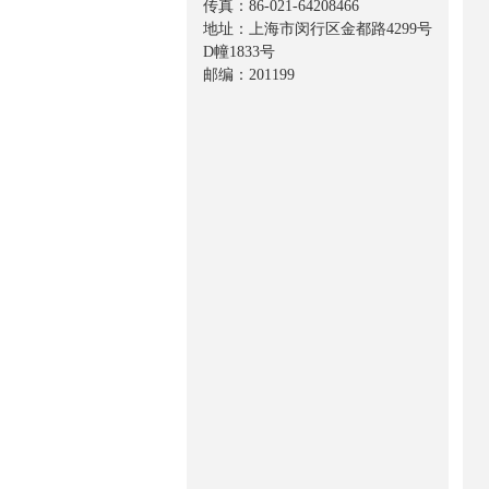
传真：86-021-64208466
地址：上海市闵行区金都路4299号
D幢1833号
邮编：201199