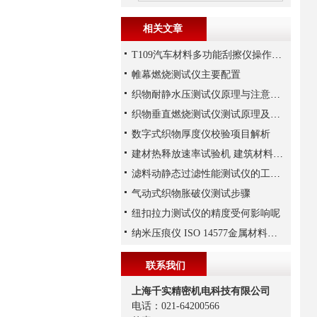
相关文章
T109汽车材料多功能刮擦仪操作步骤
帷幕燃烧测试仪主要配置
织物耐静水压测试仪原理与注意事项
织物垂直燃烧测试仪测试原理及适用标准，上海千实工程师说一说
数字式织物厚度仪校验项目解析
建材热释放速率试验机 建筑材料防火测试仪 锥形量热仪
滤料动静态过滤性能测试仪的工作原理和性能特点
气动式织物胀破仪测试步骤
纽扣拉力测试仪的精度受何影响呢
纳米压痕仪 ISO 14577金属材料压痕试验
联系我们
上海千实精密机电科技有限公司
电话：021-64200566