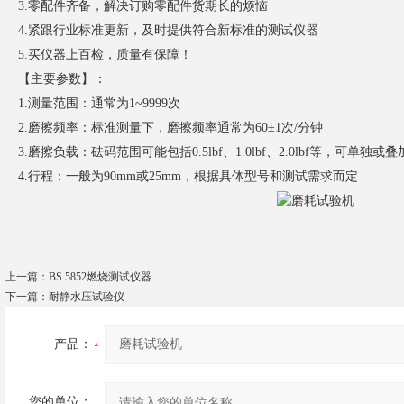
3.零配件齐备，解决订购零配件货期长的烦恼
4.紧跟行业标准更新，及时提供符合新标准的测试仪器
5.买仪器上百检，质量有保障！
【主要参数】：
1.测量范围：通常为1~9999次
2.磨擦频率：标准测量下，磨擦频率通常为60±1次/分钟
3.磨擦负载：砝码范围可能包括0.5lbf、1.0lbf、2.0lbf等，可单独或
4.行程：一般为90mm或25mm，根据具体型号和测试需求而定
上一篇：
BS 5852燃烧测试仪器
下一篇：
耐静水压试验仪
产品：
您的单位：