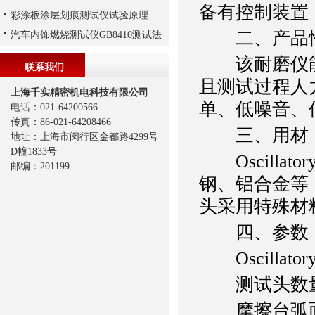
备有控制装置
彩涂板涂层划痕测试仪试验原理 单一或复合涂层耐划伤性能
二、产品
汽车内饰燃烧测试仪GB8410测试法
该耐磨仪能
联系我们
且测试过程人
上海千实精密机电科技有限公司
单、低噪音、
电话：021-64200566
传真：86-021-64208466
三、用材
地址：上海市闵行区金都路4299号
D幢1833号
Oscilla
邮编：201199
钢、铝合金等
头采用特殊材
四、参数
Oscilla
测试头数量
摩擦台弧面半