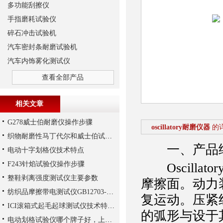
多功能刮擦仪
手指磨耗试验仪
碎石冲击试验机
汽车密封条耐磨试验机
汽车内饰雾化测试仪
查看全部产品
相关文章
G278威士伯耐磨仪操作步骤
oscillatory耐磨仪器
的
织物耐磨性马丁代尔和威士伯试验评定方法
一、产品
电动十字划格仪技术特点
F243针焰试验仪操作步骤
Oscilla
整鞋剥离强度测试仪主要参数
摩擦面。动力
纺织品摩擦带电测试仪GB12703-91测试方法解析
复运动。压紧
ICI滚箱式起毛起球测试仪技术特点与优势特点
的弧形与设于
电动划格试验仪哪个牌子好，上海千实T110十字划格仪对标进口