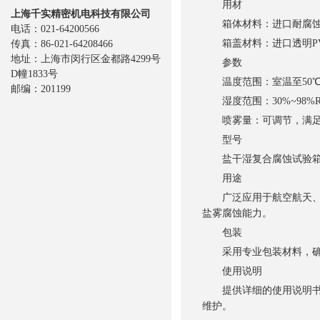
用材
上海千实精密机电科技有限公司
箱体材料：进口耐腐蚀、
电话：021-64200566
箱盖材料：进口透明PV
传真：86-021-64208466
地址：上海市闵行区金都路4299号
参数
D幢1833号
温度范围：室温至50℃
邮编：201199
湿度范围：30%~98%
喷雾量：可调节，满足
型号
盐干湿复合腐蚀试验箱有多种
用途
广泛应用于航空航天、汽
盐雾腐蚀能力。
包装
采用专业包装材料，确保
使用说明
提供详细的使用说明书，
维护。