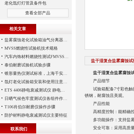
老化氙灯灯管及备件包
查看全部产品
相关文章
盐雾腐蚀老化试验箱油气分离器损坏会造成的影响
MVSS燃烧性试验机技术规格
汽车内饰材料燃烧性测试FMVSS302法解析
盐干湿复合盐雾腐蚀试
泰伯耐磨试验机试验步骤
盐干湿复合盐雾腐蚀
锥形量热仪测试标准，上海千实工程师给您参考
产品细节
氙灯老化试验箱安装和使用注意事项
试验箱配备7寸彩色触摸
ETS 4406静电衰减测试仪 静电消散和静电衰减率试验
锈钢，耐腐蚀且美观。
日晒气候色牢度测试仪各组件作用的说明
产品性能
T106肖伯尔耐磨仪操作步骤
高精度控制：能精确控制
防护材料静电衰减测试仪主要特征
多功能操作：支持盐雾
安全可靠：采用高质量材
联系我们