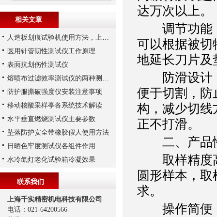
达万次以上。
相关文章
调节功能
人造板划痕试验机使用方法，上海千实的T111为例
可以根据被切
医用针管韧性测试仪工作原理
地延长刀片及
表面抗划伤性测试仪
防滑设计：
熔喷布过滤效率测试仪的两种测试方法，一文了解
便于切割，防
防护服撕破强度仪安装注意事项
移动核酸采样亭各系统技术解读
构，减少切线
水平垂直燃烧测试仪主要参数
正不打滑。
坠落防护安全带橡胶假人使用方法
二、产品
日晒色牢度测试仪各组件作用
取样精度
水冷氙灯老化试验箱冷凝效果
圆形样本，取
联系我们
求。
上海千实精密机电科技有限公司
操作简便：
电话：021-64200566