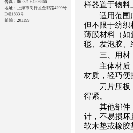
传真：86-021-64208466
样器置于物料
地址：上海市闵行区金都路4299号
适用范围
D幢1833号
邮编：201199
但不限于纺织
薄膜材料（如
毯、发泡胶、
三、用材
主体材质
材质，轻巧便
刀片压板：
得紧。
其他部件：
计，不易损坏
软木垫或橡胶