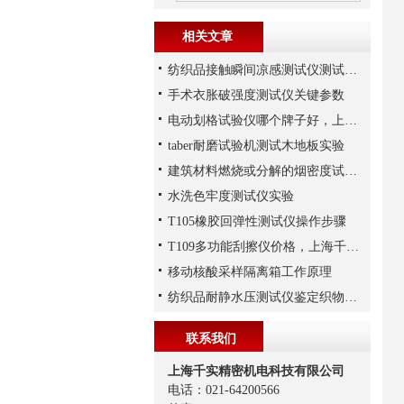
相关文章
纺织品接触瞬间凉感测试仪测试原理
手术衣胀破强度测试仪关键参数
电动划格试验仪哪个牌子好，上海千实T110十字划格仪对标进口
taber耐磨试验机测试木地板实验
建筑材料燃烧或分解的烟密度试验方法
水洗色牢度测试仪实验
T105橡胶回弹性测试仪操作步骤
T109多功能刮擦仪价格，上海千实工程师给您参考
移动核酸采样隔离箱工作原理
纺织品耐静水压测试仪鉴定织物的防水透湿性
联系我们
上海千实精密机电科技有限公司
电话：021-64200566