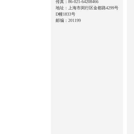
传真：86-021-64208466
地址：上海市闵行区金都路4299号
D幢1833号
邮编：201199