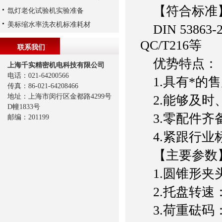
【符合标准
氙灯老化试验机实验准备
美标缩水率洗衣机标准耗材
DIN 53863-
QC/T216等
联系我们
优势特点：
上海千实精密机电科技有限公司
电话：021-64200566
1.具有*的
传真：86-021-64208466
地址：上海市闵行区金都路4299号
2.能够及时
D幢1833号
3.零配件齐
邮编：201199
4.紧跟行业
【主要参数
1.圆锥形夹头
2.托盘转速：7
3.荷重砝码：0