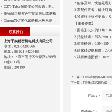
2.能够及时、快速处理
G270 Taber耐磨仪如何采购，听上海千实说一说
3.零配件齐备，解决订
织物耐湿摩擦色牢度影响因素解析
4.紧跟行业标准更新，
Qinsun氙灯老化试验机水热系统循环
【主要参数】：
1.圆锥形夹头的张角：16
联系我们
2.托盘转速：75次/min（或
上海千实精密机电科技有限公司
3.荷重砝码：0.5N~25N（
电话：021-64200566
4.碳化硅砂纸粒度：280#、
传真：86-021-64208466
地址：上海市闵行区金都路4299号
5.试样摩擦面积：50cm²
D幢1833号
邮编：201199
上一篇：
T106-肖伯尔GME 60
下一篇：
T108往复式磨耗仪
产品：
您的单位：