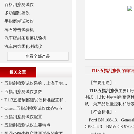
百格刮擦测试仪
多功能刮擦仪
手指磨耗试验仪
碎石冲击试验机
汽车密封条耐磨试验机
汽车内饰雾化测试仪
查看全部产品
T113五指刮擦仪
的详
相关文章
【主要用途】：
五指刮擦测试仪采购，上海千实可以给个参考
T113五指刮擦仪
主要用
五指刮擦测试仪参数
测试，以检测材料的耐磨
T113五指刮擦测试仪标准配置和可选配件
试，为产品质量控制和研
Qinsun五指刮擦测试仪优势特点
【符合标准】：
五指刮擦测试仪配置
Ford BN 108-13、General
五指刮擦测试仪主要特点
GB8424.3、BMW GS 970
阻湿态微生物穿透测试仪的主要应用领域介绍