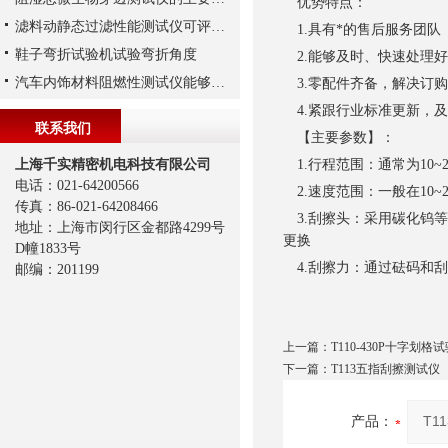
优势特点：
滤料动静态过滤性能测试仪可评估生物安全柜中使用的过滤材料
1.具有*的售后服务团队
鞋子弯折试验机试验弯折角度
2.能够及时、快速处理
汽车内饰材料阻燃性测试仪能够测试多种不同的内饰材料
3.零配件齐备，解决订
4.紧跟行业标准更新，
联系我们
【主要参数】：
上海千实精密机电科技有限公司
1.行程范围：通常为10~
电话：021-64200566
2.速度范围：一般在10~2
传真：86-021-64208466
3.刮擦头：采用碳化钨等
地址：上海市闵行区金都路4299号
更换
D幢1833号
4.刮擦力：通过砝码和刮擦
邮编：201199
上一篇：
T110-430P十字划
下一篇：
T113五指刮擦测试仪
产品：