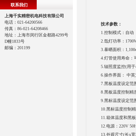
联系我们
上海千实精密机电科技有限公司
电话：021-64200566
技术参数：
传真：86-021-64208466
1.控制模式：自动
地址：上海市闵行区金都路4299号
2.氙灯功率：1700
D幢1833号
邮编：201199
3.暴晒面积：1,100c
4.灯管使用寿命：可
5.辐照度监控(用于420
6.操作界面： 中英
7.黑板温度设定范围：
8.黑板温度控制精度
9.黑标温度设定范围：
10.黑标温度控制精
11.箱体温度和黑板
12.电源：220V 50H
13.外观尺寸(长x宽x高)