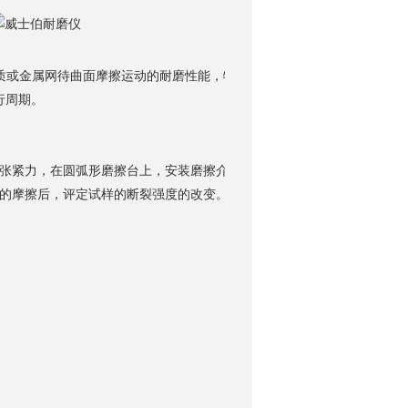
摩擦介质或金属网待曲面摩擦运动的耐磨性能，特别适合汽车装饰用及家具用织
行周期。
询
紧力，在圆弧形磨擦台上，安装磨擦介质，使试样与磨擦介质接触，并
的摩擦后，评定试样的断裂强度的改变。