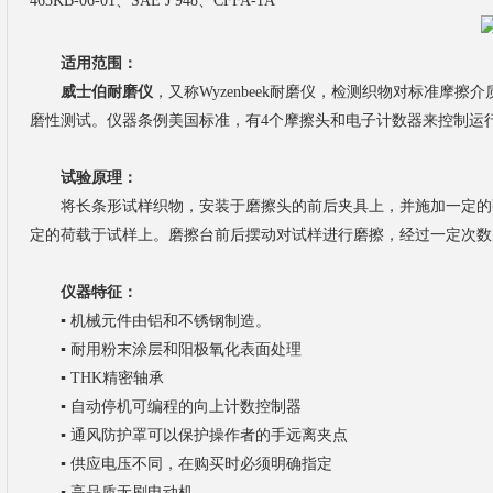
463KB-06-01、SAE J 948、CFFA-1A
适用范围：
威士伯耐磨仪
，又称Wyzenbeek耐磨仪，检测织物对标准
磨性测试。仪器条例美国标准，有4个摩擦头和电子计数器来控制运
试验原理：
将长条形试样织物，安装于磨擦头的前后夹具上，并施加一定的张
定的荷载于试样上。磨擦台前后摆动对试样进行磨擦，经过一定次数
仪器特征：
▪
机械元件由铝和不锈钢制造。
▪
耐用粉末涂层和阳极氧化表面处理
▪
THK精密轴承
▪
自动停机可编程的向上计数控制器
▪
通风防护罩可以保护操作者的手远离夹点
▪
供应电压不同，在购买时必须明确指定
▪
高品质无刷电动机