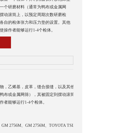
一个研磨材料（通常为鸭布或金属网
摆动滚筒上，以预定周期次数研磨检
各自的检体张力和压力垫的设置。其他
使操作者能够运行1-4个检体。
物，乙烯基，皮革，缝合接缝，以及其他材料的耐磨性。每个工位被放置
鸭布或金属网筛），其被固定到摆动滚筒上，以预定周期次数研磨检体。
者能够运行1-4个检体。
M 2756M、GM 2756M、TOYOTA TSL 5101G 3.9.4、LP-463KC-04-01