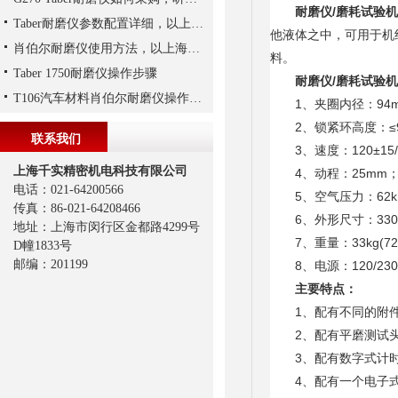
耐磨仪/
磨耗试验机
Taber耐磨仪参数配置详细，以上海千实的G270为参考
他液体之中，可用于机
肖伯尔耐磨仪使用方法，以上海千实T106为例
料。
Taber 1750耐磨仪操作步骤
耐磨仪/
磨耗试验机
T106汽车材料肖伯尔耐磨仪操作步骤
1、夹圈内径：94
2、锁紧环高度：≤9
联系我们
3、速度：120±15/
上海千实精密机电科技有限公司
4、动程：25mm
电话：021-64200566
5、空气压力：62kPa(
传真：86-021-64208466
6、外形尺寸：330×5
地址：上海市闵行区金都路4299号
7、重量：33kg(72l
D幢1833号
邮编：201199
8、电源：120/230V，
主要特点：
1、配有不同的附件
2、配有平磨测试头
3、配有数字式计时
4、配有一个电子式