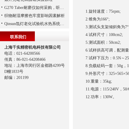
G270 Taber耐磨仪如何采购，听上海千实说一说
1.旋转速度：75rpm;
织物耐湿摩擦色牢度影响因素解析
2.锥角为166°;
Qinsun氙灯老化试验机水热系统循环
3.测试头支架倾斜角为7°
4.试样尺寸：100cm2;
联系我们
5.测试面积：50cm2;
上海千实精密机电科技有限公司
6.试样拱高可调，配测量附
电话：021-64200566
7.试样下压力：0.5N～2
传真：86-021-64208466
地址：上海市闵行区金都路4299号
8.负载砝码一套：50g，100g
D幢1833号
9.外形尺寸：325×565×56
邮编：201199
10.重量：35kg;
11.电源：115/240V，50/6
12.功率：130W。