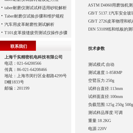
ASTM D4060用磨蚀
taber耐磨仪测试试样适用砂轮解析
GB/T 5137.1汽车安
Taber耐磨仪试验步骤和维护规程
GB/T 2726皮革物理
汽车用皮革耐磨性测试解析
DIN 53109纸和纸板的
T101皮革接缝疲劳测试仪操作步骤
联系我们
技术参数
上海千实精密机电科技有限公司
电话：021-64200566
测试模式:自动
传真：86-021-64208466
测试速度:1-85RMP
地址：上海市闵行区金都路4299号
空臂压力:250g
D幢1833号
邮编：201199
试样台直径:113mm
试样面直径:100mm
负载范围:125g 250g 500g 7
测试样品厚度:可调
重量:18.2KG
电源:220V