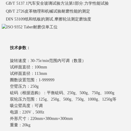
GB/T 5137.1汽车安全玻璃试验方法第1部分:力学性能试验
QB/T 2726皮革物理和机械试验耐磨性能的测定
DIN 53109纸和纸板的测试.摩擦轮法测定磨蚀度
技术参数：
旋转速度：
30-75r/min范围内可调（数显）
试样面直径：
100mm
试样面直径：
113mm
圈数设置范围
：
1-999999
空臂压力
：
250g
砝码（根据选购）：
平衡砝码、250g、500g、750g、1000g
双轮压力范围：
125g、250g、500g、750g、1000g、1250g等
吸尘臂高度：可调
电源：
220V，50Hz
外形尺寸：
220mm×380mm×300mm
重量：
20kg