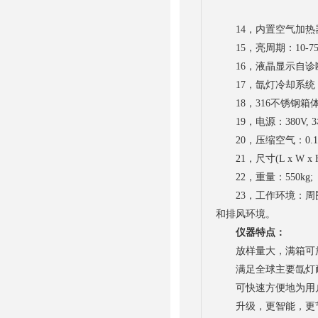
14，内置空气加热器
15，亮周期：10-75
16，液晶显示自诊断
17，氙灯冷却系统 /
18，316不锈钢箱体
19，电源：380V, 3相, 
20，压缩空气：0.11m3/m
21，尺寸(L x W x H)：
22，重量：550kg;
23，工作环境：周围
和排风环境。
仪器特点：
放样量大，满箱可放6
满足全球主要氙灯耐
可快速方便地为用户
升级，更智能，更节