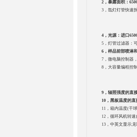
2，暴露面积：6500
3，氙灯灯管快速拆
4，光源：进口650
5，灯管过滤器：可
6，样品前部喷淋
7，微电脑控制器， 
8，大容量编程控制(
9，辐照强度的直接设定
10，黑板温度的直接
11，箱内温度(干球温度
12，循环风机转速自
13，中英文显示;彩