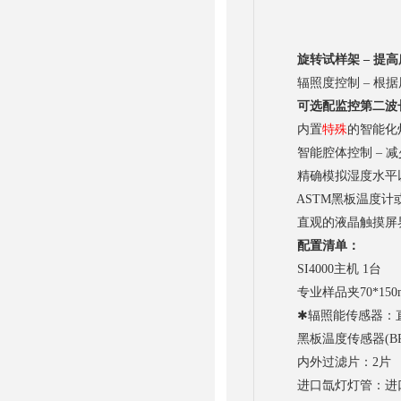
旋转试样架 – 提
辐照度控制 – 根据
可选配监控第二波
内置
特殊
的智能化
智能腔体控制 – 减
精确模拟湿度水平以
ASTM黑板温度计或I
直观的液晶触摸屏界面 
配置清单：
SI4000主机 1台
专业样品夹70*150m
✱辐照能传感器：直接设定和
黑板温度传感器(BPT) 
内外过滤片：2片
进口氙灯灯管：进口6