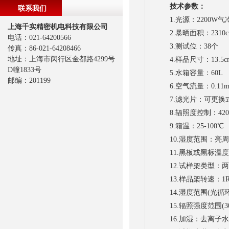
技术参数：
联系我们
1.光源：2200W气
上海千实精密机电科技有限公司
2.暴晒面积：2310c
电话：021-64200566
3.测试位：38个
传真：86-021-64208466
地址：上海市闵行区金都路4299号
4.样品尺寸：13.5cm×
D幢1833号
5.水箱容量：60L
邮编：201199
6.空气流量：0.11m3
7.滤光片：可更换
8.辐照度控制：420或
9.箱温：25-100℃
10.湿度范围：亮周期 1
11.黑板或黑标温度：BPT 
12.试样架类型：两
13.样品架转速：1R
14.湿度范围(光循环)
15.辐照强度范围(300-
16.加湿：去离子水0.1