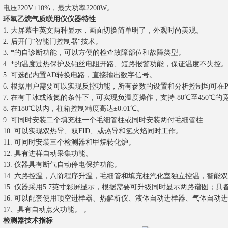
电压220V±10%，最大功率2200W。
环氧乙烷气质联用仪仪器特性
1
.
大屏幕中英文两种显示，画面切换简单明了，外观时尚美观。
2. 后开门“智能门控制器"技术。
3. *的自诊断功能，可以方便的检查故障部位和故障类型。
4. *的温度过热保护及铂丝电阻开路、短路报警功能，保证温度不失控。
5. 可选配内置AD转换电路，直接输出数字信号。
6. 根据用户需要可以实现反控功能，所有参数的设置和分析控制均可在
7. 在有干冰或液氮的条件下，可实现负温度操作，支持-80℃至450℃的
8. 在180℃以内，柱箱控制精度高达±0.01℃。
9. 可同时安装二个填充柱一个毛细管柱或同时安装两付毛细管柱
10. 可以实现双热导、双FID、或热导和氢火焰同时工作。
11. 可同时安装三个检测器和甲烷转化炉。
12. 具有进样自动采集功能。
13. 仪器具有断气自动停电保护功能。
14. 六路控温，八阶程序升温，毛细管和填充柱汽化室独立控温，智能
15. 仪器采用5.7英寸彩屏显示，根据需要可升级同时显示两路谱图；具
16. 可以配套使用顶空进样器、热解析仪、液体自动进样器、气体自动进
17、具有自动点火功能。 。
检测器技术指标