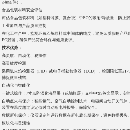
≤4mg/件）。
食品包装材料安全评估
评估食品包装材料（如塑料薄膜、复合袋）中EO的吸附/释放量，防止
工业原料与产品质量控制
在化工生产中，监测环氧乙烷原料或中间体的纯度，避免杂质影响产品
EO残留，确保产品符合环保与健康要求。
技术优势：
高灵敏、自动化、易操作
高灵敏度检测
采用氢火焰检测器（FID）或电子捕获检测器（ECD），检测限低至≤1×10⁻¹
捕捉微量残留。
自动化与智能化
一键式操作：7寸点阵汉化液晶屏（或触摸屏）支持中文/英文显示，实
自动点火与保护：智能氢气、空气自动控制技术，电磁阀自动开关气体
装置在温度超过设定值时自动断电并报警，保障安全。
数据断电保护：仪器设定的运行数据在断电后长期保存，避免数据丢失
模块化与灵活性