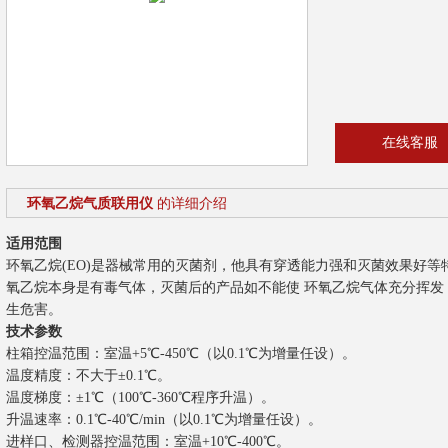
在线客服
环氧乙烷气质联用仪
的详细介绍
适用范围
环氧乙烷(EO)是器械常用的灭菌剂，他具有穿透能力强和灭菌效果好等
氧乙烷本身是有毒气体，灭菌后的产品如不能使 环氧乙烷气体充分挥发
生危害。
技术参数
柱箱控温范围：室温+5℃-450℃（以0.1℃为增量任设）。
温度精度：不大于±0.1℃。
温度梯度：±1℃（100℃-360℃程序升温）。
升温速率：0.1℃-40℃/min（以0.1℃为增量任设）。
进样口、检测器控温范围：室温+10℃-400℃。