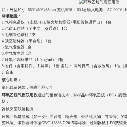
注：外型尺寸: 660*460*465mm 整机重量：60 kg 输入电源：AC 200V±10
标准配置
：
1.气相色谱仪 （主机+FID氢火焰检测器+毛细管柱进样口） 1台
2.色谱工作站（全中文、双通道） 1台
3.毛细管色谱柱 1支
4.顶空进样器（半自动） 1台
5.氢气发生器 1台
6.空气发生器 1台
7.环氧乙烷标准品（1.0mg/ml） 1瓶
8.附件（含消耗件、工具等） 1批 备注： 高纯氮气（含减压阀） 1瓶（
户自备
核心用途：
量化残留风险，保障产品安全
环氧乙烷气质联用仪
通过气相色谱技术，对样品中环氧乙烷（EO）残
括：
器械灭菌残留检测
环氧乙烷是器械（如一次性注射器、输液器、外科植入物、导管等）的
变风险。该仪器可依据GB/T 16886.7-2015等标准，检测器械中E