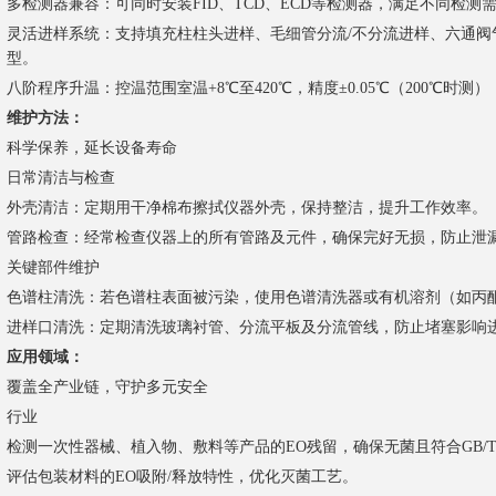
多检测器兼容：可同时安装FID、TCD、ECD等检测器，满足不同检测
灵活进样系统：支持填充柱柱头进样、毛细管分流/不分流进样、六通阀
型。
八阶程序升温：控温范围室温+8℃至420℃，精度±0.05℃（200℃时
维护方法：
科学保养，延长设备寿命
日常清洁与检查
外壳清洁：定期用干净棉布擦拭仪器外壳，保持整洁，提升工作效率。
管路检查：经常检查仪器上的所有管路及元件，确保完好无损，防止泄
关键部件维护
色谱柱清洗：若色谱柱表面被污染，使用色谱清洗器或有机溶剂（如丙
进样口清洗：定期清洗玻璃衬管、分流平板及分流管线，防止堵塞影响
应用领域：
覆盖全产业链，守护多元安全
行业
检测一次性器械、植入物、敷料等产品的EO残留，确保无菌且符合GB/T 168
评估包装材料的EO吸附/释放特性，优化灭菌工艺。