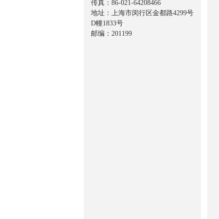
传真：86-021-64208466
地址：上海市闵行区金都路4299号
D幢1833号
邮编：201199