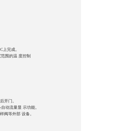
询
PC上完成。
宽范围的温 度控制
双后开门。
备自动流量显 示功能。
样阀等外部 设备。