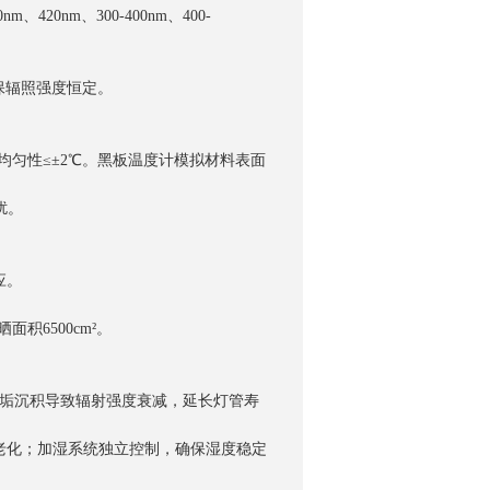
20nm、300-400nm、400-
²，确保辐照强度恒定。
±1℃，均匀性≤±2℃。黑板温度计模拟材料表面
扰。
应。
积6500cm²。
水垢沉积导致辐射强度衰减，延长灯管寿
老化；加湿系统独立控制，确保湿度稳定