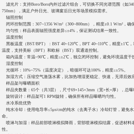
滤光片：支持Boro/Boro内外过滤片组合，可切换不同光谱范围（如340nm、4
750nm），满足户外日光、玻璃窗后日光等场景模拟需求。
辐照控制
闭环控制范围：307~1356 W/m²（300~800nm），精度±0.1 W/m
均匀性：样品表面辐照强度差异≤±4%，保证测试结果一致性。
温度控制
黑板温度（BST/BPT）：BST 40~120℃，BPT 40~110℃，精度
温度，支持美标（BPT）和欧标（BST）双通道控制。
箱内温度：常温~90℃，精度≤±2℃，独立闭环控制，避免环境温度干
湿度控制
光循环：10%~75%（温度决定），暗循环可达100%，精度≤±5%。
加湿方式：压缩空气激荡水雾，比加热增湿更稳定、快速，无滞后效
样品架与曝晒面积
样品夹数量：65个（共3层），尺寸69×145×3mm（宽×长×厚），总曝晒面
旋转设计：样品架可1 RPM旋转，确保所有样品曝晒均匀性。
水冷系统优势
纯水冷却：使用电导率≤5μs/cm的纯水（去离子水）冷却灯管，避免
命。
喷淋与加湿：样品前部喷淋模拟降雨，背部喷淋模拟结露，促进材料
性。