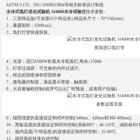
ASTM G155、ISO 10SB02/B04等相关标准设计制造
水冷式氙灯老化试验机 SI4000水冷试验仪
技术参数：
1，三层样品架(可放置65个样品夹);样品夹尺寸：70*150(mm)
2，暴露面积：6500cm2;
3，氙灯灯管快速拆装;
美国进口氙灯管
4，光源：进口6500W长弧水冷氙弧灯;寿命≥1500h
5，灯管过滤器：可交换的内外过滤片;
6，样品前部喷淋和背部喷淋
7，微电脑控制器，液晶显示界面，触摸屏;
8，大容量编程控制(程序可以出厂时预设，或者用户自编);
参数设置页面
9，辐照强度的直接设定和闭环控制(340nm、420nm和300-400nm);
10，黑板温度的直接设定和闭环控制(美标BPT：40-110℃，或欧标BST：4
11，箱内温度(干球温度)的直接设定和闭环控制：25-80℃;
12，循环风机转速自动控制;