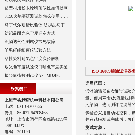
铝型材用粉末涂料耐候性如何提高
F150火焰蔓延测试仪怎么使用，以ISO 15025标准为例
马丁代尔耐磨试验仪 纺织品马丁代尔法织物耐磨性的测定
纺织品耐光色牢度评定方式
织物透气性测试仪常见故障
羊毛纤维细度仪试验方法
活性染料耐氯色牢度实验解析
耐光色牢度试验仪日晒色牢度实验
ISO 16889通油滤清
极限氧指数测试仪ASTMD2863测试法
适用范围：
联系我们
通油滤清器多次通过试验台
量、使用寿命)及流量压降
上海千实精密机电科技有限公司
污染物，进而测评过滤器
电话：021-64200566
传真：86-021-64208466
试验台采用自动化控制，
地址：上海市闵行区金都路4299号
并在试验测试完成后，可自动
D幢1833号
测试对象：
邮编：201199