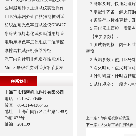
2.能够及时、快速处理
医用服耐静水压测试仪实验操作
3.零配件齐备，解决订
T110汽车内外饰百格法刮擦测试仪操作步骤
4.紧跟行业标准更新，
纺织品耐光色牢度试验仪GB8427实验
5.买仪器上百检，质量
水冷式氙灯老化试验箱适用灯管及变黄变黑原因
【主要参数】：
电动摩擦色牢度仪毛皮干湿摩擦色牢度实验
1.测试箱规格：内部尺寸高5
摩擦磨损试验机仪器特征
察窗
汽车内饰针刺非织造布性能测试解析
2.火焰参数：使用18号
Mullen胀破强度测试仪细节展示
3.点火时间：点火时间可
4.计时精度：计时器精度
联系我们
5.试样规格：一般为70×7
上海千实精密机电科技有限公司
电话：021-64200566
传真：86-021-64208466
地址：上海市闵行区金都路4299号
D幢1833号
上一篇：
单向透视测试装置
邮编：201199
下一篇：
大火焰可燃性测试仪