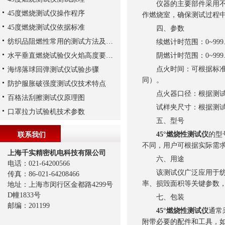
仪器的主要部件采用不锈
45度燃烧测试仪操作程序
作燃烧室，确保测试过程
45度燃烧测试仪依据标准
四、参数
纺织品阻燃性常用的测试方法及其对应标准
续燃计时范围：0~999.
水平垂直燃烧试验仪火焰高度要求多少，以上海千实的F241为例
阴燃计时范围：0~999.
点火时间：可根据标准设定
海绵落球回弹测试仪试验步骤
同）。
防护服胀破强度测试仪技术特点
点火器口径：根据测试
百格法刮擦测试仪原理图
试样夹尺寸：根据测试
口罩拉力试验机技术参数
五、型号
45°燃烧性测试仪
的型
联系我们
不同，用户可根据实际需
上海千实精密机电科技有限公司
六、用途
电话：021-64200566
该测试仪广泛应用于纺织
传真：86-021-64208466
率、损毁面积等关键参数
地址：上海市闵行区金都路4299号
D幢1833号
七、包装
邮编：201199
45°燃烧性测试仪
通常
附带必要的配件和工具，