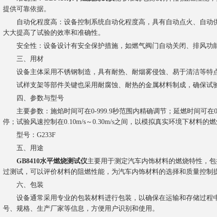
提供可靠依据。
自动化程度高：设备控制系统自动化程度高，具有自动点火、自动供
大大提高了试验的效率和准确性。
安全性：设备设计有安全保护措施，如燃气阀门自动关闭、排风功能
三、用材
设备主体采用不锈钢制造，具有耐热、耐烟雾侵蚀、易于清洁等特点
试样支架等部件关键也采用耐腐蚀、耐热的金属材料制成，确保试验
四、参数与型号
主要参数：施焰时间可在0-999.9秒范围内精确调节；延燃时间可在0-99
停；试验风速控制在0.10m/s～0.30m/s之间，以模拟真实环境下材料的
型号：G233F
五、用途
GB8410水平燃烧测试仪
主要用于测定汽车内饰材料的燃烧特性，包
过测试，可以评价材料的阻燃性能，为汽车内饰材料的选择和质量控制
六、包装
设备通常采用专业的包装材料进行包装，以确保在运输和存储过程中
号、规格、生产厂家等信息，方便用户识别和使用。