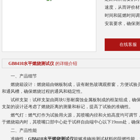
速度，从而评价材
时间和延燃时间调
安装要求，确保测
在线客服
GB8410水平燃烧测试仪
的详细介绍
一、产品细节
燃烧箱设计：燃烧箱由钢板制成，设有耐热玻璃观察窗，方便试验员
和通风槽，确保燃烧过程的通风和稳定性。
试样支架：试样支架由两块U形耐腐蚀金属板制成的框架组成，确保
支架的设计还考虑了燃烧距离的测量和标记，提高了试验的准确性。
燃气灯：燃气灯作为试验用火源，其喷嘴内径和火焰高度均可调节，
于燃烧箱内时，其喷嘴口部中心处于试样自由端中心以下19mm处，确
二、产品性能
准确性：
GB8410水平燃烧测试仪
能够准确地测试材料的阻燃性能，