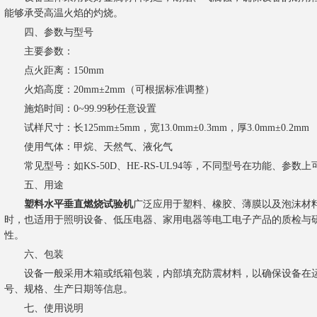
能够承受高温火焰的灼烧。
四、参数与型号
主要参数：
点火距离：150mm
火焰高度：20mm±2mm（可根据标准调整）
施焰时间：0~99.99秒任意设置
试样尺寸：长125mm±5mm，宽13.0mm±0.3mm，厚3.0mm±0.2mm
使用气体：甲烷、天然气、液化气
常见型号：如KS-50D、HE-RS-UL94等，不同型号在功能、参数
五、用途
塑料水平垂直燃烧试验机
广泛应用于塑料、橡胶、薄膜以及泡沫材
时，也适用于照明设备、低压电器、家用电器等电工电子产品的质检与
性。
六、包装
设备一般采用木箱或纸箱包装，内部填充防震材料，以确保设备在运
号、规格、生产日期等信息。
七、使用说明