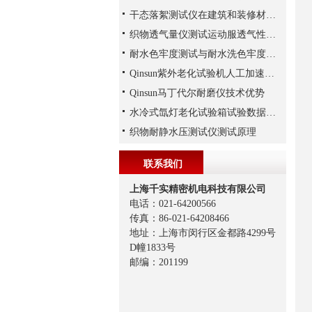
干态落絮测试仪在建筑和装修材料中的应用
织物透气量仪测试运动服透气性解析
耐水色牢度测试与耐水洗色牢度测试
Qinsun紫外老化试验机人工加速老化实验
Qinsun马丁代尔耐磨仪技术优势
水冷式氙灯老化试验箱试验数据与自然老化数据比较
织物耐静水压测试仪测试原理
联系我们
上海千实精密机电科技有限公司
电话：021-64200566
传真：86-021-64208466
地址：上海市闵行区金都路4299号
D幢1833号
邮编：201199