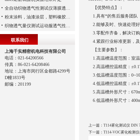
【优势特点】：
全自动织物透气性测试仪薄膜透气性实验
1.具有*的售后服务团队
粉末涂料，油漆涂层，塑料橡胶，印刷油墨氙灯试验标准
2.能够及时、快速处理
织物透气量仪测试运动服透气性解析
3.零配件齐备，解决订
联系我们
4.紧跟行业标准更新，
【主要参数】：
上海千实精密机电科技有限公司
电话：021-64200566
1.高温槽温度范围：室温~
传真：86-021-64208466
2.高温槽控温精度：±0.1
地址：上海市闵行区金都路4299号
3.低温槽温度范围：0~10
D幢1833号
4.低温槽控温精度：±0.1
邮编：201199
5.高温槽外形尺寸：670mm
6.低温槽外形尺寸：400mm
上一篇：
T114雾化测试仪 DIN 7
下一篇：
T114-VOC雾化检测