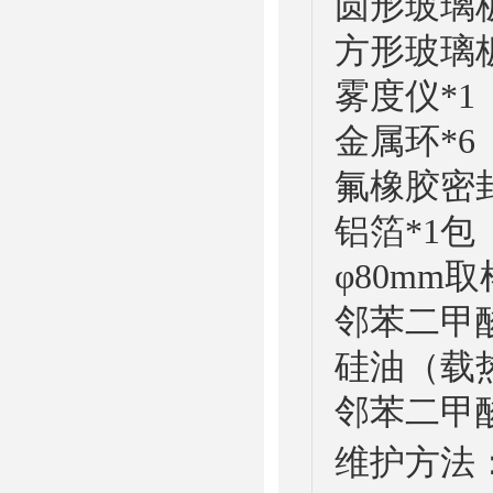
圆形玻璃板
方形玻璃
雾度仪*1
金属环*6
氟橡胶密封
铝箔*1包
φ80mm取
邻苯二甲
硅油（载热
邻苯二甲酸
维护方法