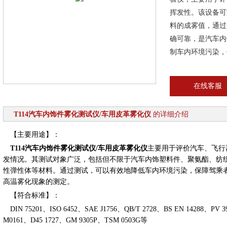
挥发性。该设备可
料的成雾值，通过
确可靠，是汽车内
制车内环境污染，
在线客服
T114汽车内饰件雾化测试仪/车用皮革雾化仪
的详细介绍
【主要用途】：
T114汽车内饰件雾化测试仪/车用皮革雾化仪
主要用于评价汽车、飞行
发情况。其测试对象广泛，包括但不限于汽车内饰塑料件、聚氨酯、纺
性弹性体等材料。通过测试，可以有效地降低车内环境污染，保障驾乘
高温雾化现象的测定。
【符合标准】：
DIN 75201、ISO 6452、SAE J1756、QB/T 2728、BS EN 14288、PV 
M0161、D45 1727、GM 9305P、TSM 0503G等