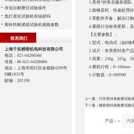
1.具有*的售后服务团队
肖伯尔耐磨仪试验操作
2.能够及时、快速处理
氙灯老化试验机有辐射吗
3.零配件齐备，解决订
斯科特耐揉搓试验机规格参数
4.紧跟行业标准更新，
【主要参数】：
联系我们
1.型式：电动式（如6锤
上海千实精密机电科技有限公司
2.试片：各类密封条产
电话：021-64200566
3.荷重：250g、325g、
传真：86-021-64208466
4.磨耗行程：0~160mm
地址：上海市闵行区金都路4299号
D幢1833号
5.计数器：0~999999
邮编：201199
上一篇：
汽车密封条耐磨试验装置 G
下一篇：
橡胶密封条耐磨试验仪 P
产品：