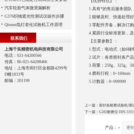
【优势特点】：
汽车轮胎气体微泄漏解析
1.具有*的售后服务团队
G376织物遮光性测试仪操作步骤
2.能够及时、快速处理
Qinsun氙灯老化试验机工作原理
3.零配件齐备，解决订
4.紧跟行业标准更新，
联系我们
【主要参数】：
上海千实精密机电科技有限公司
1.型式：电动式（如6锤
电话：021-64200566
2.试片：各类密封条产
传真：86-021-64208466
3.荷重：250g、325g、
地址：上海市闵行区金都路4299号
4.磨耗行程：0~160mm
D幢1833号
邮编：201199
5.计数器：0~999999
上一篇：
密封条耐磨试验机/测试仪
下一篇：
G282耐磨仪 DIN-5351
产品：