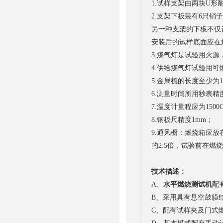
1.试样支架由两块U
2.支架下板装有6只
另一种支架的下板不仅设
安装后的试样底面应在燃
3.煤气灯是试验用火源
4.供给煤气灯试验用可
5.金属梳的长度至少为1
6.测量时间所用秒表精度
7.温度计量程应为150
8.钢板尺精度1mm；
9.通风橱：燃烧箱应
的2.5倍，试验前在燃烧
技术描述：
A、
水平燃烧测试机
配
B、采用具有悬空鼓膜
C、配有试样夹及门式燃