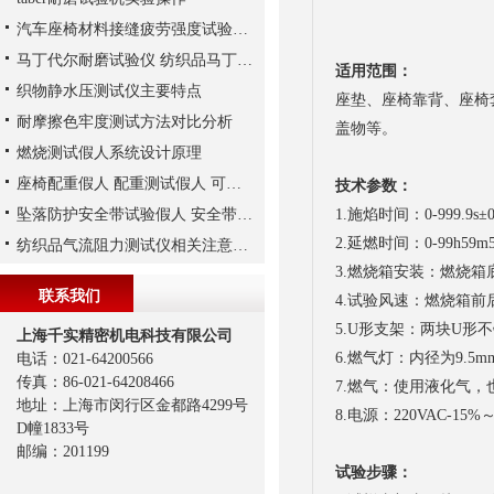
汽车座椅材料接缝疲劳强度试验机测试原理
马丁代尔耐磨试验仪 纺织品马丁代尔法织物耐磨性的测定
适用范围：
织物静水压测试仪主要特点
座垫、座椅靠背、座椅
耐摩擦色牢度测试方法对比分析
盖物等。
燃烧测试假人系统设计原理
座椅配重假人 配重测试假人 可注水 沙子 铁砂等
技术参数：
坠落防护安全带试验假人 安全带系统性能测试假人
1.施焰时间：0-999.9s±
2.延燃时间：0-99h59m
纺织品气流阻力测试仪相关注意事项
3.燃烧箱安装：燃烧箱
联系我们
4.试验风速：燃烧箱前后
5.U形支架：两块U形
上海千实精密机电科技有限公司
6.燃气灯：内径为9.
电话：021-64200566
传真：86-021-64208466
7.燃气：使用液化气，也
地址：上海市闵行区金都路4299号
8.电源：220VAC-15
D幢1833号
邮编：201199
试验步骤：