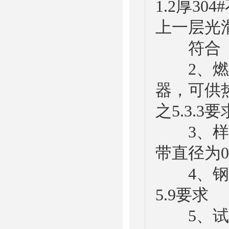
1.2厚3
上一层光
符合（NFP
2、燃烧器
器，可供热量1
之5.3.3
3、样品
带直径为0
4、钢丝刷
5.9要求
5、试样