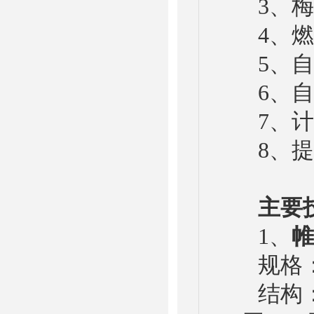
3、梅克尔灯
4、燃烧器
5、自动
6、自
7、计时
8、提
主要技
1、
帷
规格：宽6
结构：采用