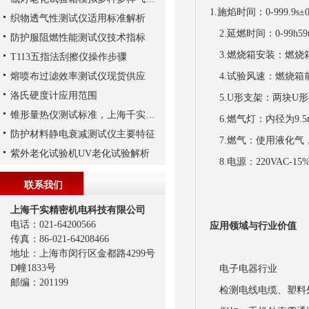
1.施焰时间：0-999.9s±
织物透气性测试仪适用标准解析
2.延燃时间：0-99h59
防护服阻燃性能测试仪技术指标
3.燃烧箱安装：燃烧箱
T113五指法刮擦仪操作步骤
熔喷布过滤效率测试仪现货供应
4.试验风速：燃烧箱前后
洛氏硬度计应用范围
5.U形支架：两块U形
锥形量热仪测试标准，上海千实工程师给您参考
6.燃气灯：内径为9.
防护材料静电衰减测试仪主要特征
7.燃气：使用液化气，
紫外老化试验机UV老化试验解析
8.电源：220VAC-15
联系我们
上海千实精密机电科技有限公司
电话：021-64200566
应用领域与行业价值
传真：86-021-64208466
地址：上海市闵行区金都路4299号
D幢1833号
电子电器行业
邮编：201199
检测电线电缆、塑料外