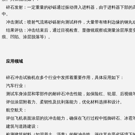
碎石发射：一定重量的砂砾通过振动弹入进料器，由于进料器下部的
中。
冲击测试：喷射气流将砂砾射向测试样件，大量带有锋利边缘的钢丸
结果评估：冲击结束后，通过目视检查、显微镜观察或测量涂层厚度
痕、凹陷、涂层脱落等）。
应用领域
碎石冲击试验机在多个行业中发挥着重要作用，具体应用如下：
汽车行业：
测试车身涂层和零部件的耐碎石冲击性能，如保险杠、轮眉、后视镜
评估涂层附着力、柔韧性及抗剥落能力，优化材料选择和设计。
航空航天：
评估飞机表面涂层的抗冲击能力，确保在飞行过程中抵御碎石、冰雹
建筑与道路建设：
检测建筑材料（如混凝土、沥青）的耐冲击性，评估其在恶劣环境下