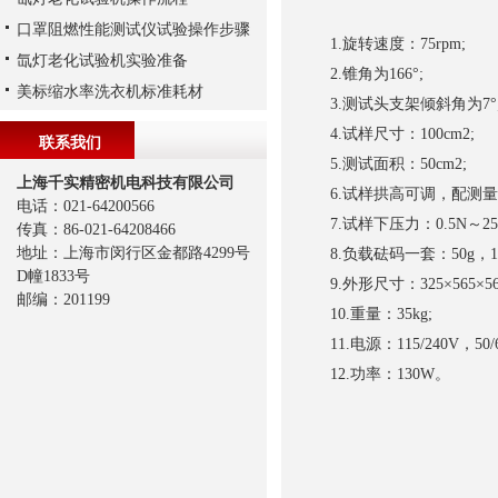
口罩阻燃性能测试仪试验操作步骤
1.旋转速度：75rpm;
氙灯老化试验机实验准备
2.锥角为166°;
美标缩水率洗衣机标准耗材
3.测试头支架倾斜角为7°
4.试样尺寸：100cm2;
联系我们
5.测试面积：50cm2;
上海千实精密机电科技有限公司
6.试样拱高可调，配测量附
电话：021-64200566
7.试样下压力：0.5N～2
传真：86-021-64208466
地址：上海市闵行区金都路4299号
8.负载砝码一套：50g，100g
D幢1833号
9.外形尺寸：325×565×56
邮编：201199
10.重量：35kg;
11.电源：115/240V，50/6
12.功率：130W。