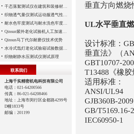
垂直方向燃烧
干态落絮测试仪在建筑和装修材料中的应用
织物透气量仪测试运动服透气性解析
UL水平垂直
耐水色牢度测试与耐水洗色牢度测试
Qinsun紫外老化试验机人工加速老化实验
Qinsun马丁代尔耐磨仪技术优势
设计标准：GB-
水冷式氙灯老化试验箱试验数据与自然老化数据比较
垂直法》（ANSI
织物耐静水压测试仪测试原理
GBT10707
T13488《
联系我们
适用标准：
上海千实精密机电科技有限公司
电话：021-64200566
ANSI/UL94
传真：86-021-64208466
GJB360B-
地址：上海市闵行区金都路4299号
D幢1833号
GB/T5169.16-
邮编：201199
IEC60950-1