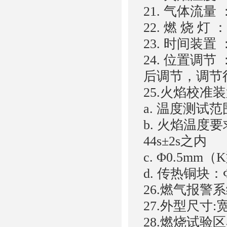
21. 气体流量 ： 
22. 燃 烧 灯
23. 时间装置
24. 位置调
后调节，调节
25.火焰校准
a. 温度测试范围
b. 火焰温度要
44s±2s之内
c. Φ0.5
d. 传热铜块：Ф
26.燃气报警
27.外型尺寸:宽
28.燃烧试验区