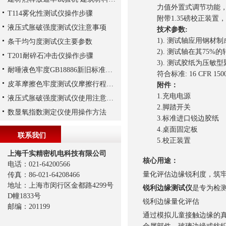
力值外置式调节功能，可
T114雾化性测试仪操作步骤
附带1.35磅校正装置
液压式胀破强度测试仪注意事项
技术参数:
1). 测试轴应用钢材制成
条干均匀度测试仪主要参数
2). 测试轴在其75%的转程
T201耐碎石冲击仪操作步骤
3). 测试胶纸为压敏型聚
耐唾液色牢度GB18886新旧标准解析
符合标准: 16 CFR 1500.49 
皮革摩擦色牢度测试仪摩擦行程与摩擦频率
附件：
1.充电电源
液压式胀破强度测试仪使用注意事项
2.脚踏开关
数显氧指数测定仪使用操作方法
3.标准进口锐边胶纸
4.桌面固定板
联系我们
5.校正装置
上海千实精密机电科技有限公司
核心用途：
电话：021-64200566
量化评估边缘锐利度，筑
传真：86-021-64208466
地址：上海市闵行区金都路4299号
锐利边缘测试仪
是专为检
D幢1833号
锐利边缘量化评估
邮编：201199
通过模拟儿童接触边缘的