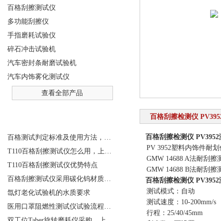
百格刮擦测试仪
多功能刮擦仪
手指磨耗试验仪
碎石冲击试验机
汽车密封条耐磨试验机
汽车内饰雾化测试仪
查看全部产品
百格刮擦检测仪 PV39
相关文章
百格刮擦检测仪 PV395
百格测试判定标准及使用方法，T110百格刮擦测试仪适用
PV 3952塑料内饰件耐
T110百格刮擦测试仪怎么用，上海千实工程师指导您
GMW 14688 A法耐刮擦
T110百格刮擦测试仪优势特点
GMW 14688 B法耐刮擦
百格刮擦测试仪采用碳化钨材质做刮指，能够增加使用寿命
百格刮擦检测仪 PV395
测试模式：自动
氙灯老化试验机的水质要求
测试速度：10-200mm/s
医用口罩阻燃性测试仪试验流程说明
行程：25/40/45mm
双工位Taber旋转磨耗仪采购，上海千实的G270B为例