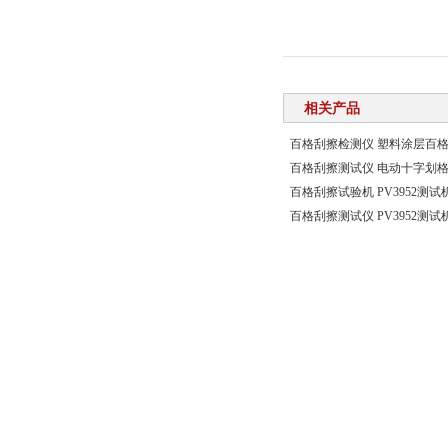
相关产品
百格刮擦检测仪 塑料涂层百
百格刮擦测试仪 电动十字划
百格刮擦试验机 PV3952测试
百格刮擦测试仪 PV3952测试
©2026 版权所有 上海千实精密机电科技有限公司
主营产品:
防护服静电衰减测试仪,防护服透湿量测试仪,防护服垂直阻燃性
管理登陆
站点地图
技术支持：
环保在线
备案号：沪ICP备19013