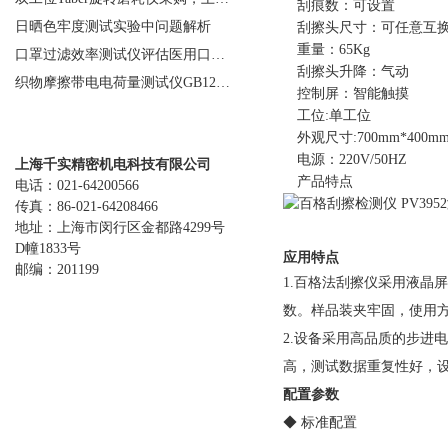
刮痕数：可设置
日晒色牢度测试实验中问题解析
刮擦头尺寸：可任意互
重量：65Kg
口罩过滤效率测试仪评估医用口罩等级
刮擦头升降：气动
织物摩擦带电电荷量测试仪GB12703实验
控制屏：智能触摸
工位:单工位
联系我们
外观尺寸:700mm*400mm
电源：220V/50HZ
上海千实精密机电科技有限公司
产品特点
电话：021-64200566
传真：86-021-64208466
地址：上海市闵行区金都路4299号
D幢1833号
应用特点
邮编：201199
1.百格法刮擦仪采用液晶
数。样品装夹牢固，使用方
2.设备采用高品质的步进
高，测试数据重复性好，
配置参数
◆ 标准配置