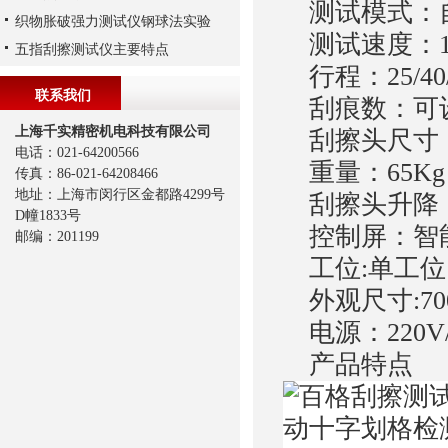
测试模式：
织物胀破强力测试仪钢球法实验
测试速度：10-
五指刮擦测试仪主要特点
行程：25/40/
联系我们
刮痕数：可
上海千实精密机电科技有限公司
刮擦头尺寸
电话：021-64200566
重量：65Kg
传真：86-021-64208466
地址：上海市闵行区金都路4299号
刮擦头升降
D幢1833号
控制屏：智
邮编：201199
工位:单工位
外观尺寸:700m
电源：220V/
产品特点