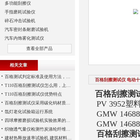
多功能刮擦仪
手指磨耗试验仪
碎石冲击试验机
汽车密封条耐磨试验机
汽车内饰雾化测试仪
查看全部产品
相关文章
百格测试判定标准及使用方法，T110百格刮擦测试仪适用
百格刮擦测试仪 电动
T110百格刮擦测试仪怎么用，上海千实工程师指导您
百格刮擦测
T110百格刮擦测试仪优势特点
PV 3952
百格刮擦测试仪采用碳化钨材质做刮指，能够增加使用寿命
氙灯老化试验箱运行系统
GMW 1468
四球摩擦磨损试验机实验效果的影响因素
GMW 1468
织物透气量仪检测竹炭涤纶纤维织物透气性能解析
百格刮擦测
建材热释放速率试验机 建筑材料防火测试仪 锥形量热仪