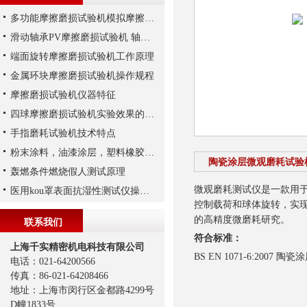
多功能摩擦磨损试验机模拟摩擦学测试试验 旋转或线性往复试验
滑动轴承PV摩擦磨损试验机 轴承PV值测定
端面旋转摩擦磨损试验机工作原理
金属环块摩擦磨损试验机操作规程
摩擦磨损试验机仪器特征
四球摩擦磨损试验机实验效果的影响因素
手指磨耗试验机技术特点
粉末涂料，油漆涂层，塑料橡胶，印刷油墨氙灯试验标准
陶瓷涂层微观磨耗试验机 E
轰燃条件燃烧假人测试原理
微观磨耗测试仪是一款用
医用kou罩表面抗湿性测试仪操作步骤
控制载荷和球体旋转，实
的高精度微磨耗研究。
联系我们
符合标准：
上海千实精密机电科技有限公司
BS EN 1071-6:20
电话：021-64200566
传真：86-021-64208466
地址：上海市闵行区金都路4299号
D幢1833号