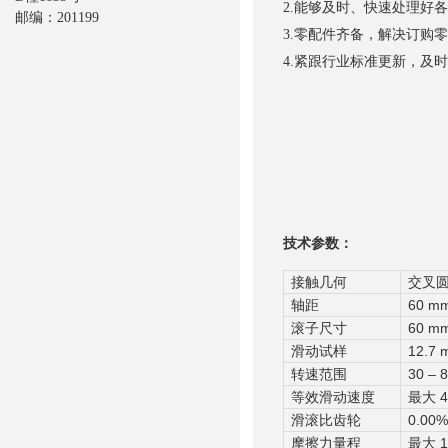
2.能够及时、快速处理好
邮编：201199
3.零配件齐备，解决订购
4.紧跟行业标准更新，及
技术参数：
接触几何
交叉圆柱
轴距
60 m
滚子尺寸
60 m
滑动试样
12.
转速范围
30 – 
等效滑动速度
最大 4.
滑滚比齿轮
0.00%
摩擦力量程
最大 1