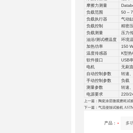
摩擦力测量
Dat
负载范围
50 – 
负载执行器
气动
负载控制
精密
负载测量
压力
油浴/测试槽温度
环境温度
加热功率
150 
温度传感器
K型热
软件接口
USB
电机
无刷直
自动控制参数
转速
手动控制参数
负载
测量参数
转速
电源要求
220/2
上一篇：
陶瓷涂层微观磨耗试验机 
下一篇：
气流侵蚀试验机 AST
产品：