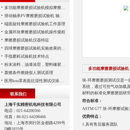
多功能摩擦磨损试验机模拟摩擦学测试试验 旋转或线性往复试验
滑动轴承PV摩擦磨损试验机 轴承PV值测定
端面旋转摩擦磨损试验机工作原理
金属环块摩擦磨损试验机操作规程
摩擦磨损试验机仪器特征
四球摩擦磨损试验机实验效果的影响因素
手指磨耗试验机技术特点
粉末涂料，油漆涂层，塑料橡胶，印刷油墨氙灯试验标准
多功能摩擦磨损试验机 A
轰燃条件燃烧假人测试原理
块-环摩擦磨损测试仪是
医用kou罩表面抗湿性测试仪操作步骤
系统，通过可控气动加载
材料的标准化摩擦磨损研
联系我们
符合标准：
上海千实精密机电科技有限公司
ASTM G77 块-环摩擦试
电话：021-64200566
优势特点：
传真：86-021-64208466
地址：上海市闵行区金都路4299号
1.具有售后服务团队
D幢1833号