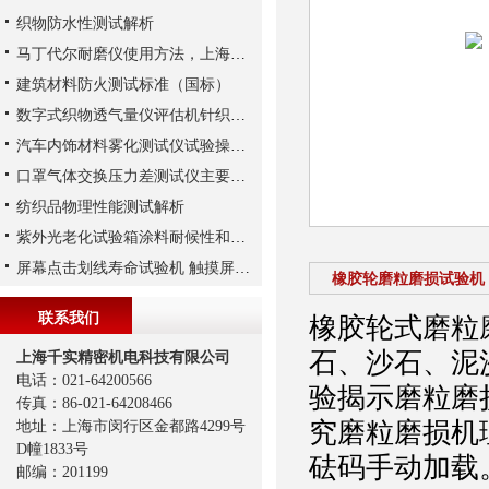
织物防水性测试解析
马丁代尔耐磨仪使用方法，上海千实的G235为例
建筑材料防火测试标准（国标）
数字式织物透气量仪评估机针织物透气性受含湿量的影响
汽车内饰材料雾化测试仪试验操作步骤
口罩气体交换压力差测试仪主要特点
纺织品物理性能测试解析
紫外光老化试验箱涂料耐候性和耐光性试验方式
屏幕点击划线寿命试验机 触摸屏表面抗损伤耐久性测试
橡胶轮磨粒磨损试验机 A
联系我们
橡胶轮式磨粒
石、沙石、泥
上海千实精密机电科技有限公司
电话：021-64200566
验揭示磨粒磨
传真：86-021-64208466
究磨粒磨损机
地址：上海市闵行区金都路4299号
D幢1833号
砝码手动加载
邮编：201199