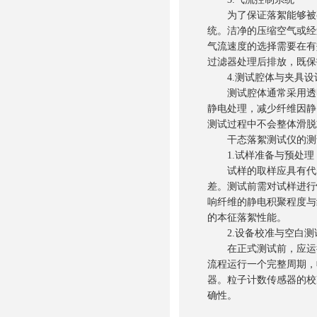
为了保证落絮能够被有
统。洁净的压缩空气或经
气流速度的选择需要在有
过滤器处理后排放，既保
4.测试腔体与夹具设
测试腔体通常采用透明
静电处理，减少纤维因静
测试过程中不会整体滑脱
干态落絮测试仪的测
1.试样准备与预处理
试样的取样应具有代表
差。测试前需对试样进行
响纤维的静电积聚程度与
的本征落絮性能。
2.设备校准与空白测
在正式测试前，应运行
流程运行一个完整周期，
器。粒子计数传感器的校
确性。