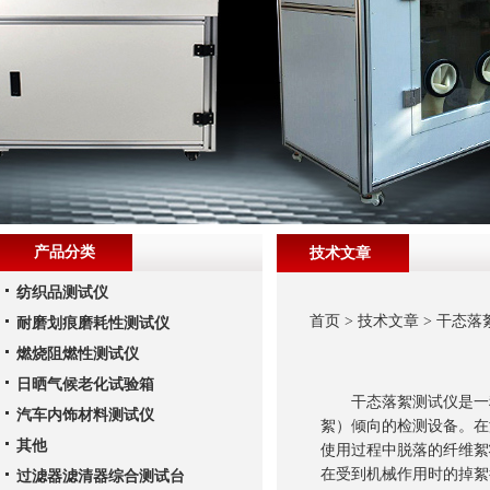
产品分类
技术文章
纺织品测试仪
首页
>
技术文章
> 干态
耐磨划痕磨耗性测试仪
燃烧阻燃性测试仪
日晒气候老化试验箱
干态落絮测试仪是一种
汽车内饰材料测试仪
絮）倾向的检测设备。在
其他
使用过程中脱落的纤维絮
在受到机械作用时的掉絮
过滤器滤清器综合测试台