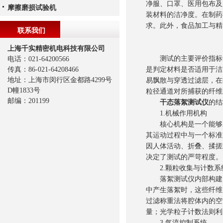
净服、口罩、医用包布及
摩擦磨损试验机
装材料的洁净度。在制药
求。此外，食品加工与精
联系我们
上海千实精密机电科技有限公司
测试的主要评价指标包
电话：021-64200566
传真：86-021-64208466
是判定材料是否适用于洁
地址：上海市闵行区金都路4299号
易飘散与穿透过滤层，在
D幢1833号
粒径通道对所捕获的纤维
邮编：201199
干态落絮测试仪
的结
1.机械作用机构
核心机构是一个能够对
其运动过程中与一个标准
因人体活动、折叠、揉搓
决定了测试的严苛程度。
2.颗粒收集与计数系
落絮测试仪内部构建了
中产生落絮时，这些纤维
过滤称重法将腔体内的空
量；光学粒子计数法则利
3.气流控制系统