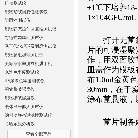
纽扣测试仪
±1℃下培养18
织物褶皱回复性测试仪
1×104CFU/
防雨性测试仪
织物静态拉伸回复性测试仪
钉锤式勾丝性测试仪
打开无菌袋
马丁代尔起球及耐磨测试仪
片的可浸湿聚
织物起毛起球测试仪
作，用双面胶
美标缩水率洗衣机烘干机
皿盖作为模板
水洗色牢度测试仪
布1.0ml金
JIS摩擦色牢度测试仪
30min，
织物胀破强度仪
涂布菌悬液，
织物撕破强度仪
暖体出汗假人测试仪
滤料动静态过滤性测试仪
菌片制备好
防晒系数分析仪
查看全部产品