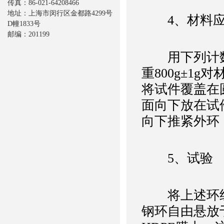
传真：86-021-64208466
地址：上海市闵行区金都路4299号
4、材料应
D幢1833号
邮编：201199
用下列计数
重800g±1
将试件覆盖在
面向下放在试件
向下推紧外环
5、试验
将上述环组
钢环自由悬放