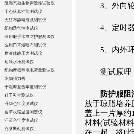
阻湿态微生物穿透性试验仪
3、外向轮转
干态落絮性能测试仪
无纺布静电衰减测试仪
4、定时器设定
织物透气性测试仪
医用服手术衣防护服测试仪
医用口罩熔喷布测试仪
5、内外环砝码
耐液体静压力测试仪
耐静水压测试仪
测试原理
织物摩擦带电电荷量测试仪
织物强力机
干湿摩擦色牢度测试仪
防护服阻
鞋子鞋带测试仪
放于琼脂培养
升华色牢度测试仪
盖上一片厚约
皮革收缩温度测定仪
汗渍色牢度测试仪
材料(试验材
克莱斯勒测试仪
在一起，将此