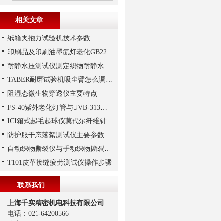
相关文章
纸箱夹抱力试验机技术参数
印刷品及印刷油墨氙灯老化GB22771试验方法解析
耐静水压测试仪测定织物耐静水压指标
TABER耐磨试验机吸尘臂怎么调节，上海千实工程师指导您
阻湿态微生物穿透仪主要特点
FS-40紫外老化灯管与UVB-313紫外老化灯管的差异
ICI箱式起毛起球仪莫代尔纤维针织物测试实验
防护服干态落絮测试仪主要参数
自动织物撕裂仪与手动织物撕裂仪的区别
T101皮革接缝疲劳测试仪操作步骤
联系我们
上海千实精密机电科技有限公司
电话：021-64200566