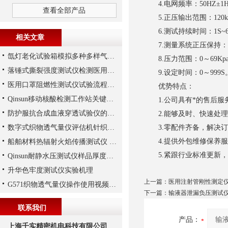
4.电网频率：50HZ±1
查看全部产品
5.正压输出范围：120kP
6.测试持续时间：1S~6
相关文章
7.测量系统正压保持：3
氙灯老化试验箱模拟多种多样气候条件
8.压力范围：0～69Kp
落锤式撕裂强度测试仪检测医用服撕破强力性能
9.设定时间：0～999S
医用口罩阻燃性测试仪试验流程说明
优势特点：
Qinsun移动核酸检测工作站关键参数
1.公司具有*的售后服
防护服抗合成血液穿透试验仪的主要组成及试验方法
2.能够及时、快速处理
数字式织物透气量仪评估机针织物透气性受含湿量的影响
3.零配件齐备，解决订
4.提供外包维修保养服
船舶材料热辐射火焰传播测试仪 IMO Res.A653(16)表面燃烧特性
5.紧跟行业标准更新，
Qinsun耐静水压测试仪样品厚度要求
升华色牢度测试仪实验机理
上一篇：
医用注射管刚性测定仪
G571织物透气量仪操作使用视频，上海千实的给您参考
下一篇：
输液器泄漏负压测试仪
联系我们
产品：
上海千实精密机电科技有限公司